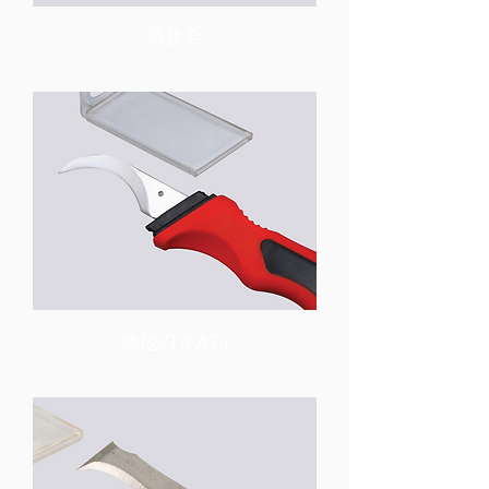
磚接合
(PAT.)
地毯刀