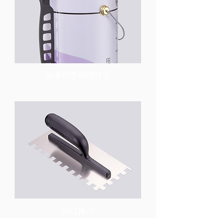
油漆和漿糊攪拌器
缺口抹刀