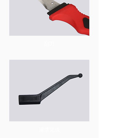
刮刀
灌漿完成