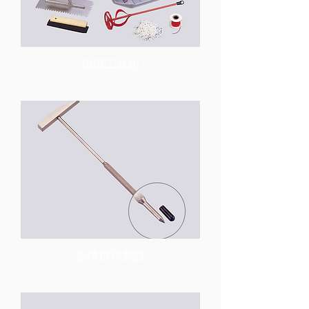
磁磚工具組
瓷磚錘和劃線