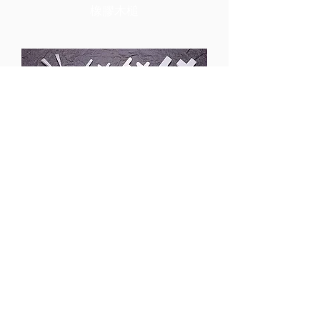
橡膠木槌
瓷磚間隔片