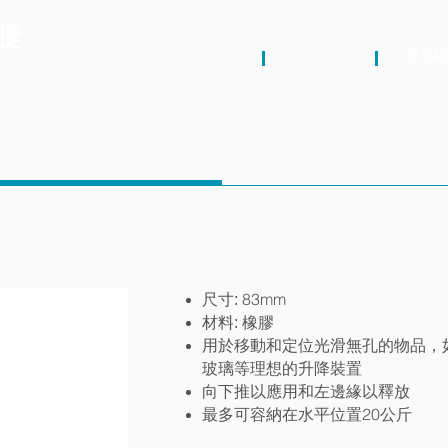
捷
關於我們
最新消息
產品
83mm
尺寸:
材料: 橡膠
用於移動和定位光滑無孔的物品，
玻璃等理想的升降裝置
向下推以應用和左邊緣以釋放
20
最多可容納在水平位置
公斤