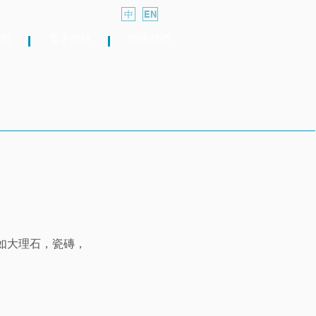
中
EN
總覽
電子型錄
聯絡我們
如大理石，瓷磚，