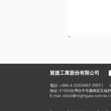
貿捷工業股份有限公司
+886-4-23334957 (REP.)
電話:
41355
地址:
台灣台中市霧峰區五福村
E-mail:
ellick@mightyjaw.com.tw
/