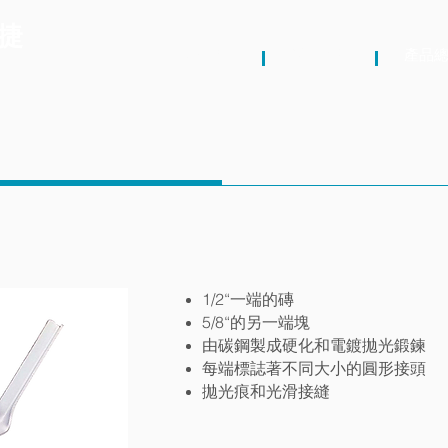
捷
關於我們
最新消息
產品
1/2“
一端的磚
5/8“
的另一端塊
由碳鋼製成硬化和電鍍拋光鍛鍊
每端標誌著不同大小的圓形接頭
拋光痕和光滑接縫