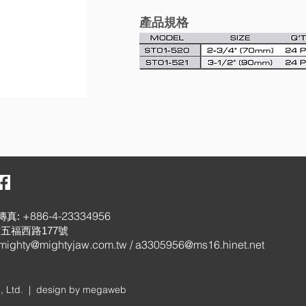
產品規格
+886-4-23334956
傳真:
五福西路177號
mighty@mightyjaw.com.tw
/
a3305956@ms16.hinet.net
, Ltd. |
design by megaweb