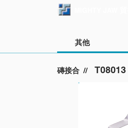
貿
MIGHTY JAW
其他
T08013
//
磚接合