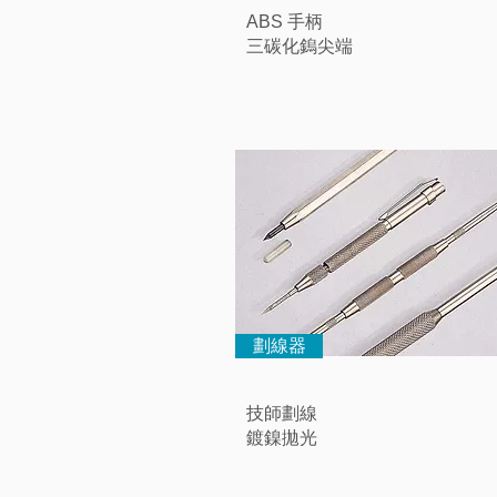
ABS 手柄
三碳化鎢尖端
劃線器
技師劃線
鍍鎳拋光