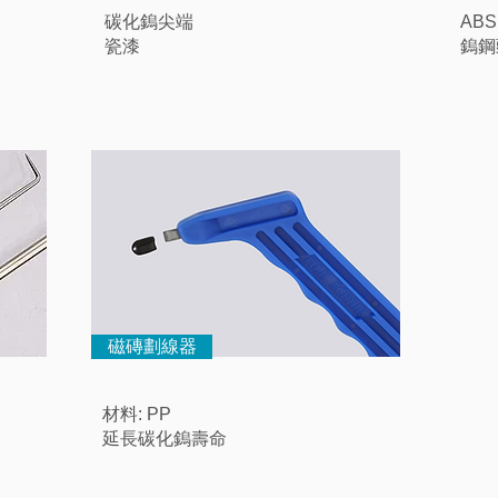
碳化鎢尖端
AB
瓷漆
鎢鋼
磁磚劃線器
材料: PP
延長碳化鎢壽命