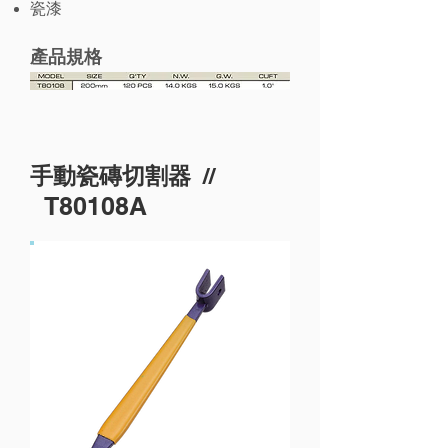
瓷漆
產品規格
//
手動瓷磚切割器
T80108A