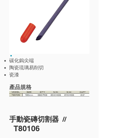
碳化鎢尖端
陶瓷琉璃易削切
瓷漆
產品規格
//
手動瓷磚切割器
T80106