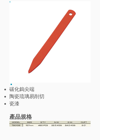
碳化鎢尖端
陶瓷琉璃易削切
瓷漆
產品規格