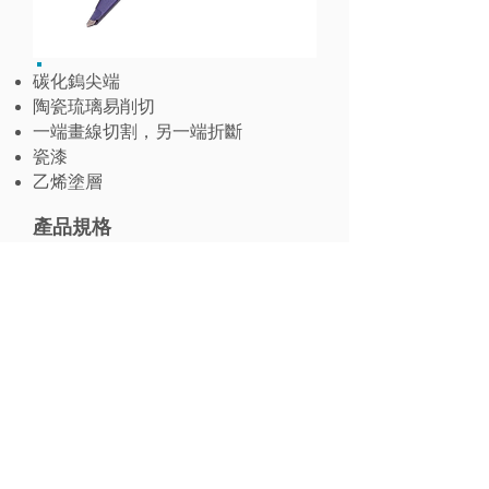
碳化鎢尖端
陶瓷琉璃易削切
一端畫線切割，另一端折斷
瓷漆
乙烯塗層
產品規格
//
手動瓷磚切割器
T80108B