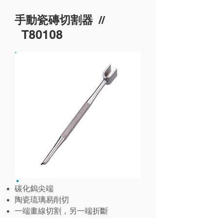
//
手動瓷磚切割器
T80108
碳化鎢尖端
陶瓷琉璃易削切
一端畫線切割，另一端折斷