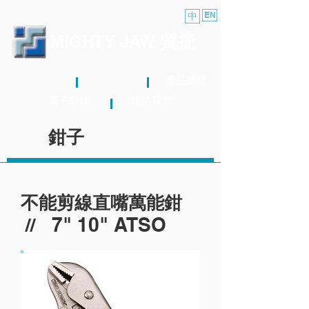
中
EN
貿捷
MIGHTY JAW
關於我們
最新消息
產品總覽
電子型錄
聯絡我們
鉗子
不能剪線直嘴萬能鉗
7" 10" ATSO
//