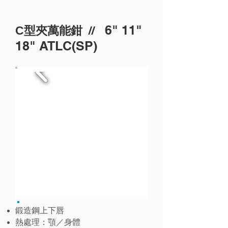
6" 11"
//
C型夾萬能鉗
18" ATLC(SP)
鍛造鋼上下唇
熱處理：顎／身體