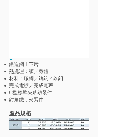
鍛造鋼上下唇
熱處理：顎／身體
材料：碳鋼／鉻釩／鉻鉬
完成電鍍／完成電著
C
型標準夾爪鎖緊件
鉗角鐵，夾緊件
產品規格