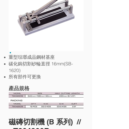
重型琺瑯成品鋼材基座
16mm(SB-
碳化鎢切割砂輪直徑
1620)
所有部件可更換
產品規格
B
//
磁磚切割機 (
系列)