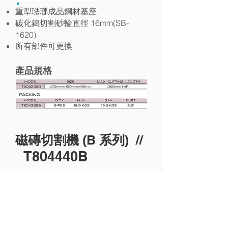
重型琺瑯成品鋼材基座
16mm(SB-
碳化鎢切割砂輪直徑
1620)
所有部件可更換
產品規格
B
//
磁磚切割機 (
系列)
T804440B